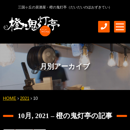
三国ヶ丘の居酒屋・橙の鬼灯亭（だいだいのほおずきてい）
m
e
n
u
月別アーカイブ
HOME
›
2021
›
10
10月, 2021 – 橙の鬼灯亭の記事