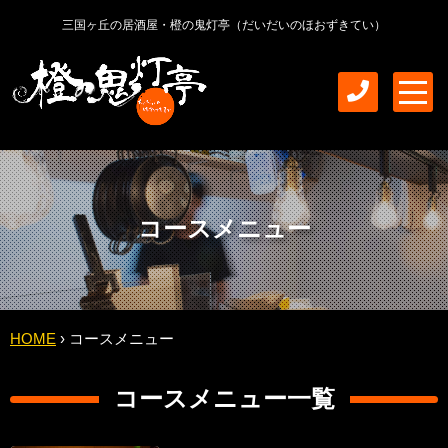
三国ヶ丘の居酒屋・橙の鬼灯亭（だいだいのほおずきてい）
m
e
n
u
コースメニュー
HOME
›
コースメニュー
コースメニュー一覧